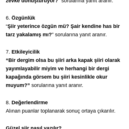
zevke dönüştürüyor?
” sorularına yanıt aranır.
Özgünlük
“
Şiir yeterince özgün mü? Şair kendine has bir
tarz yakalamış mı?
” sorularına yanıt aranır.
Etkileyicilik
“Bir dergim olsa bu şiiri arka kapak şiiri olarak
yayımlayabilir miyim ve herhangi bir dergi
kapağında görsem bu şiiri kesinlikle okur
muyum?”
sorularına yanıt aranır.
Değerlendirme
Alınan puanlar toplanarak sonuç ortaya çıkarılır.
Güzel şiir nasıl yazılır?