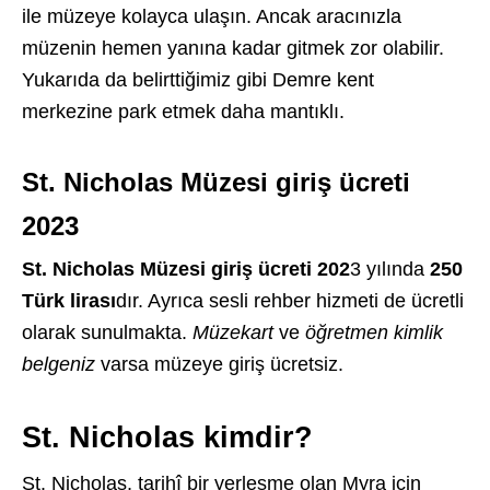
ile müzeye kolayca ulaşın. Ancak aracınızla
müzenin hemen yanına kadar gitmek zor olabilir.
Yukarıda da belirttiğimiz gibi Demre kent
merkezine park etmek daha mantıklı.
St. Nicholas Müzesi giriş ücreti
202
3
St. Nicholas Müzesi giriş ücreti 202
3 yılında
250
Türk lirası
dır. Ayrıca sesli rehber hizmeti de ücretli
olarak sunulmakta.
Müzekart
ve
öğretmen kimlik
belgeniz
varsa müzeye giriş ücretsiz.
St. Nicholas kimdir?
St. Nicholas, tarihî bir yerleşme olan Myra için