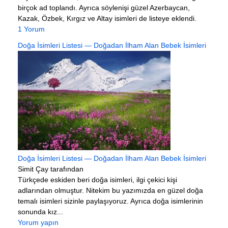
birçok ad toplandı. Ayrıca söylenişi güzel Azerbaycan,
Kazak, Özbek, Kırgız ve Altay isimleri de listeye eklendi.
1 Yorum
Doğa İsimleri Listesi — Doğadan İlham Alan Bebek İsimleri
Doğa İsimleri Listesi — Doğadan İlham Alan Bebek İsimleri
Simit Çay tarafından
Türkçede eskiden beri doğa isimleri, ilgi çekici kişi
adlarından olmuştur. Nitekim bu yazımızda en güzel doğa
temalı isimleri sizinle paylaşıyoruz. Ayrıca doğa isimlerinin
sonunda kız...
Yorum yapın