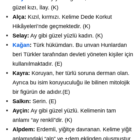
güzel kızı, İlay. (K)
Alça:
Kızıl, kırmızı. Kelime Dede Korkut
Hikâyeleri’nde geçmektedir. (K)
Selay:
Ay gibi güzel yüzlü kadın. (K)
Kağan
:
Türk hükümdarı. Bu unvan Hunlardan
beri Türkler tarafından devleti yöneten kişiler için
kullanılmaktadır. (E)
Kayra:
Koruyan, her türlü soruna derman olan.
Ayrıca bu isim koruyuculuğu ile bilinen mitolojik
bir figürün de adıdır.(E)
Salkın:
Serin. (E)
Ayçin:
Ay gibi güzel yüzlü. Kelimenin tam
anlamı “ay renkli”dir. (K)
Alpdem:
Erdemli, yiğitçe davranan. Kelime yiğit
anlamındaki “alp” ve +dem eklinden oluşmuştur.