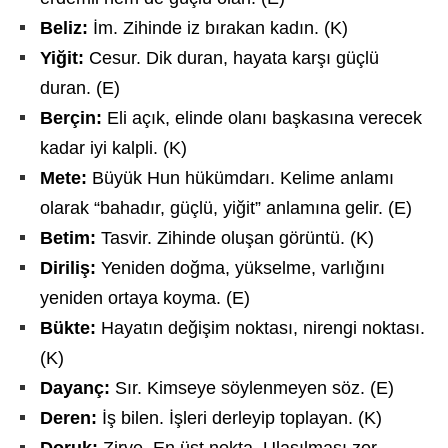
Beliz:
İm. Zihinde iz bırakan kadın. (K)
Yiğit:
Cesur. Dik duran, hayata karşı güçlü
duran. (E)
Berçin:
Eli açık, elinde olanı başkasına verecek
kadar iyi kalpli. (K)
Mete:
Büyük Hun hükümdarı. Kelime anlamı
olarak “bahadır, güçlü, yiğit” anlamına gelir. (E)
Betim:
Tasvir. Zihinde oluşan görüntü. (K)
Diriliş:
Yeniden doğma, yükselme, varlığını
yeniden ortaya koyma. (E)
Bükte:
Hayatın değişim noktası, nirengi noktası.
(K)
Dayanç:
Sır. Kimseye söylenmeyen söz. (E)
Deren:
İş bilen. İşleri derleyip toplayan. (K)
Doruk:
Zirve. En üst nokta. Ulaşılması zor