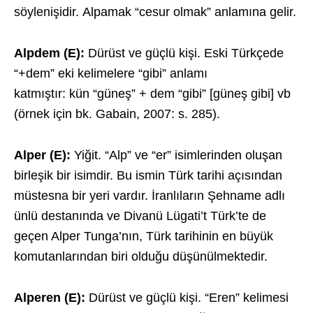
söylenişidir. Alpamak “cesur olmak” anlamına gelir.
Alpdem (E):
Dürüst ve güçlü kişi. Eski Türkçede
“+dem” eki kelimelere “gibi” anlamı
katmıştır: kün “güneş” + dem “gibi” [güneş gibi] vb
(örnek için bk. Gabain, 2007: s. 285).
Alper (E):
Yiğit. “Alp” ve “er” isimlerinden oluşan
birleşik bir isimdir. Bu ismin Türk tarihi açısından
müstesna bir yeri vardır. İranlıların Şehname adlı
ünlü destanında ve Divanü Lügati’t Türk’te de
geçen Alper Tunga’nın, Türk tarihinin en büyük
komutanlarından biri olduğu düşünülmektedir.
Alperen (E):
Dürüst ve güçlü kişi. “Eren” kelimesi