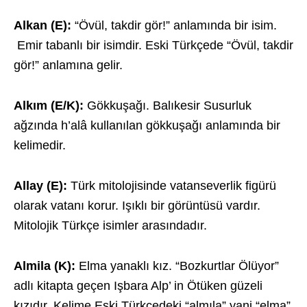
Alkan (E):
“Övül, takdir gör!” anlamında bir isim.
Emir tabanlı bir isimdir. Eski Türkçede “Övül, takdir
gör!” anlamına gelir.
Alkım (E/K):
Gökkuşağı. Balıkesir Susurluk
ağzında h’alâ kullanılan gökkuşağı anlamında bir
kelimedir.
Allay (E):
Türk mitolojisinde vatanseverlik figürü
olarak vatanı korur. Işıklı bir görüntüsü vardır.
Mitolojik Türkçe isimler arasındadır.
Almila (K):
Elma yanaklı kız. “Bozkurtlar Ölüyor”
adlı kitapta geçen Işbara Alp’ in Ötüken güzeli
kızıdır. Kelime Eski Türkçedeki “almıla” yani “elma”