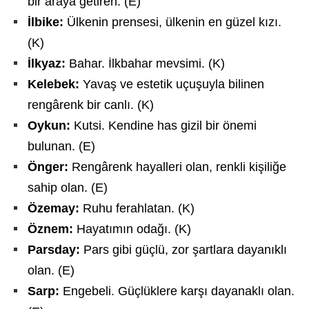
bir araya getiren. (E)
İlbike:
Ülkenin prensesi, ülkenin en güzel kızı.
(K)
İlkyaz:
Bahar. İlkbahar mevsimi. (K)
Kelebek:
Yavaş ve estetik uçuşuyla bilinen
rengârenk bir canlı. (K)
Oykun:
Kutsi. Kendine has gizil bir önemi
bulunan. (E)
Önger:
Rengârenk hayalleri olan, renkli kişiliğe
sahip olan. (E)
Özemay:
Ruhu ferahlatan. (K)
Öznem:
Hayatımın odağı. (K)
Parsday:
Pars gibi güçlü, zor şartlara dayanıklı
olan. (E)
Sarp:
Engebeli. Güçlüklere karşı dayanaklı olan.