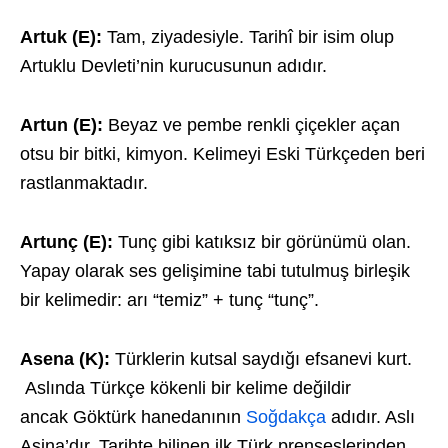
Artuk (E):
Tam, ziyadesiyle. Tarihî bir isim olup
Artuklu Devleti’nin kurucusunun adıdır.
Artun (E):
Beyaz ve pembe renkli çiçekler açan
otsu bir bitki, kimyon. Kelimeyi Eski Türkçeden beri
rastlanmaktadır.
Artunç (E):
Tunç gibi katıksız bir görünümü olan.
Yapay olarak ses gelişimine tabi tutulmuş birleşik
bir kelimedir: arı “temiz” + tunç “tunç”.
Asena (K):
Türklerin kutsal saydığı efsanevi kurt.
Aslında Türkçe kökenli bir kelime değildir
ancak Göktürk hanedanının
Soğdakça
adıdır. Aslı
Aşina’dır. Tarihte bilinen ilk Türk prenseslerinden