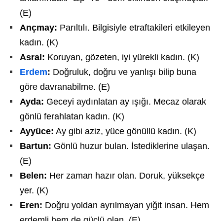
(E)
Ançmay:
Parıltılı. Bilgisiyle etraftakileri etkileyen
kadın. (K)
Asral:
Koruyan, gözeten, iyi yürekli kadın. (K)
Erdem
:
Doğruluk, doğru ve yanlışı bilip buna
göre davranabilme. (E)
Ayda:
Geceyi aydınlatan ay ışığı. Mecaz olarak
gönlü ferahlatan kadın. (K)
Ayyüce:
Ay gibi aziz, yüce gönüllü kadın. (K)
Bartun:
Gönlü huzur bulan. İstediklerine ulaşan.
(E)
Belen:
Her zaman hazır olan. Doruk, yüksekçe
yer. (K)
Eren:
Doğru yoldan ayrılmayan yiğit insan. Hem
erdemli hem de güçlü olan. (E)