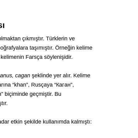
sı
maktan çıkmıştır. Türklerin ve
oğrafyalara taşımıştır. Örneğin kelime
kelimenin Farsça söylenişidir.
anus, cagan
şeklinde yer alır. Kelime
rına “khan”, Rusçaya “Каган”,
 biçiminde geçmiştir. Bu
tır.
ar etkin şekilde kullanımda kalmıştı: