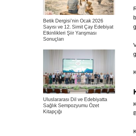
R
b
Betik Dergisi’nin Ocak 2026
g
Sayısı ve 12. Simit Çay Edebiyat
Etkinlikleri Şiir Yarışması
Sonuçları
V
g
K
Uluslararası Dil ve Edebiyatta
K
Sağlık Sempozyumu Özet
Kitapçığı
B
K