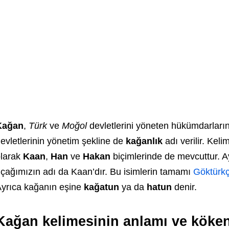
Kağan
,
Türk
ve
Moğol
devletlerini yöneten hükümdarların
evletlerinin yönetim şekline de
kağanlık
adı verilir. Kel
larak
Kaan
,
Han
ve
Hakan
biçimlerinde de mevcuttur. Ay
çağımızın adı da Kaan’dır. Bu isimlerin tamamı
Göktürk
yrıca kağanın eşine
kağatun
ya da
hatun
denir.
Kağan kelimesinin anlamı ve köken