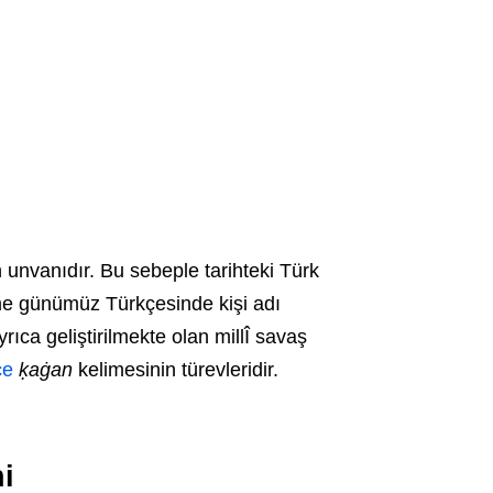
 unvanıdır. Bu sebeple tarihteki Türk
ime günümüz Türkçesinde kişi adı
rıca geliştirilmekte olan millÎ savaş
çe
ḳaġan
kelimesinin türevleridir.
i