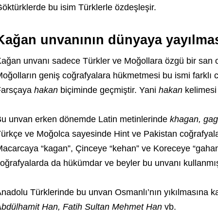
öktürklerde bu isim Türklerle özdeşleşir.
Kağan unvanının dünyaya yayılma
ağan unvanı sadece Türkler ve Moğollara özgü bir san ol
oğolların geniş coğrafyalara hükmetmesi bu ismi farklı c
Farsçaya
hakan
biçiminde geçmiştir. Yani
hakan
kelimesi 
u unvan erken dönemde Latin metinlerinde
khagan, gag
ürkçe ve Moğolca sayesinde Hint ve Pakistan coğrafyala
acarcaya “kagan”, Çinceye “kehan” ve Koreceye “gahan”
oğrafyalarda da hükümdar ve beyler bu unvanı kullanmış
nadolu Türklerinde bu unvan Osmanlı’nın yıkılmasına kad
bdülhamit Han, Fatih Sultan Mehmet Han
vb.