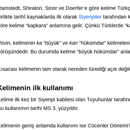
amstedt, Shiratori, Sinor ve Doerfer’e göre kelime Türk
irlikte tarihî kaynaklarda ilk olarak
Siyenpiler
tarafından k
öre kelime “kapkara” anlamına gelir. Çünkü Türklerde “kara
ovin, kelimenin
ka
“büyük” ve
kan
“hükümdar” kelimeleri
örüşündedir. Bu durumda kelime “büyük hükümdar” anla
ısacası kelimenin tam olarak nereden türediği açık değild
Kelimenin ilk kullanımı
elime ilk kez bir Siyenpi kabilesi olan Tuyuhunlar taraf
u kullanımın tarihi MS 3. yüzyıldır.
elimenin geniş anlamda kullanımı ise Cücenler Dönemi’n