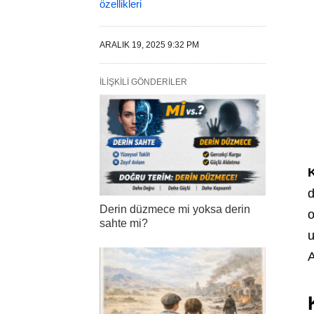
özellikleri
ARALIK 19, 2025 9:32 PM
İLIŞKILI GÖNDERILER
d
Derin düzmece mi yoksa derin
o
sahte mi?
u
A