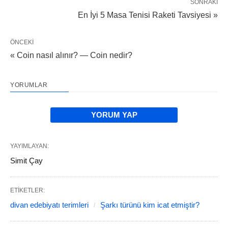
SONRAKI
En İyi 5 Masa Tenisi Raketi Tavsiyesi »
ÖNCEKI
« Coin nasıl alınır? — Coin nedir?
YORUMLAR
YORUM YAP
YAYIMLAYAN:
Simit Çay
ETIKETLER:
divan edebiyatı terimleri
Şarkı türünü kim icat etmiştir?