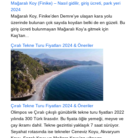
Mağaralı Koy (Finike) – Nasıl gidilir, giriş ücreti, park yeri
2024
Mağaralı Koy, Finike'den Demre'ye ulaşan kara yolu
üzerinde bulunan çok sayıda koydan belki de en güzeli. Bu
giriş ücreti bulunmayan Mağaralı Koy'a gitmek için
Kaş'tan...
Çıralı Tekne Turu Fiyatları 2024 & Öneriler
Çıralı Tekne Turu Fiyatları 2024 & Öneriler
Olimpos ve Çıralı çıkışlı günübirlik tekne turu fiyatları 2022
yılında 300 Türk lirasıdır. Bu fiyata öğle yemeği, meyve ve
çay ikramı dahil. Tekne gezintisi yaklaşık 7 saat sürüyor.
Seyahat rotasında ise tekneler Ceneviz Koyu, Akvaryum
Koyu, Sazak Koyu ve Mağara Koyu'na uğruyor.