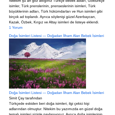
Nitekim şu an göz attığınız Türkçe bebek adları, Göktürkçe
isimler, Türk prenslerinin, prenseslerinin isimleri, Türk
büyüklerinin adları, Türk hükümdarları ve Hun isimleri gibi
birçok ad toplandı. Ayrıca söylenişi güzel Azerbaycan,
Kazak, Özbek, Kırgız ve Altay isimleri de listeye eklendi.
1 Yorum
Doğa İsimleri Listesi — Doğadan İlham Alan Bebek İsimleri
Doğa İsimleri Listesi — Doğadan İlham Alan Bebek İsimleri
Simit Çay tarafından
Türkçede eskiden beri doğa isimleri, ilgi çekici kişi
adlarından olmuştur. Nitekim bu yazımızda en güzel doğa
temalı isimleri sizinle paylaşıyoruz. Ayrıca doğa isimlerinin