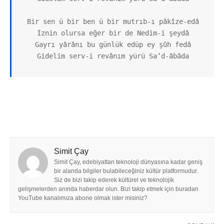
Bir sen ü bir ben ü bir mutrıb-ı pâkîze-edâ

İznin olursa eğer bir de Nedim-i şeydâ

Gayrı yârânı bu günlük edüp ey şûh fedâ

Gidelim serv-i revânım yürü Sa’d-âbâda
Simit Çay
Simit Çay, edebiyattan teknoloji dünyasına kadar geniş
bir alanda bilgiler bulabileceğiniz kültür platformudur.
Siz de bizi takip ederek kültürel ve teknolojik
gelişmelerden anında haberdar olun. Bizi takip etmek için buradan
YouTube kanalımıza abone olmak ister misiniz?