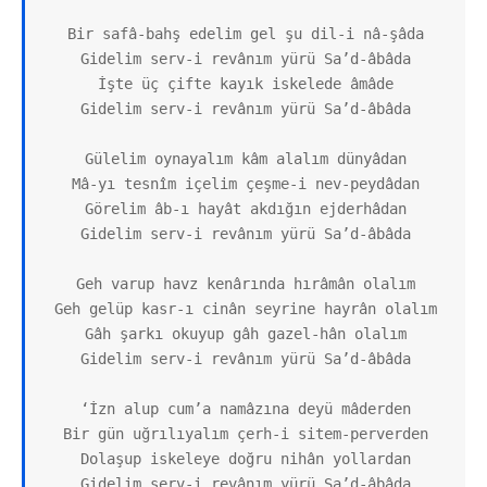
Bir safâ-bahş edelim gel şu dil-i nâ-şâda

Gidelim serv-i revânım yürü Sa’d-âbâda

İşte üç çifte kayık iskelede âmâde

Gidelim serv-i revânım yürü Sa’d-âbâda

Gülelim oynayalım kâm alalım dünyâdan

Mâ-yı tesnîm içelim çeşme-i nev-peydâdan

Görelim âb-ı hayât akdığın ejderhâdan

Gidelim serv-i revânım yürü Sa’d-âbâda

Geh varup havz kenârında hırâmân olalım

Geh gelüp kasr-ı cinân seyrine hayrân olalım

Gâh şarkı okuyup gâh gazel-hân olalım

Gidelim serv-i revânım yürü Sa’d-âbâda

‘İzn alup cum’a namâzına deyü mâderden

Bir gün uğrılıyalım çerh-i sitem-perverden

Dolaşup iskeleye doğru nihân yollardan

Gidelim serv-i revânım yürü Sa’d-âbâda
