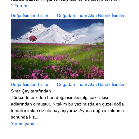
1 Yorum
Doğa İsimleri Listesi — Doğadan İlham Alan Bebek İsimleri
Doğa İsimleri Listesi — Doğadan İlham Alan Bebek İsimleri
Simit Çay tarafından
Türkçede eskiden beri doğa isimleri, ilgi çekici kişi
adlarından olmuştur. Nitekim bu yazımızda en güzel doğa
temalı isimleri sizinle paylaşıyoruz. Ayrıca doğa isimlerinin
sonunda kız...
Yorum yapın