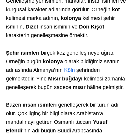
Genelleşme yer isimleri, markalar, insan isimleri ve
kurgusal karakter adlarında görülür. Örneğin
kot
kelimesi marka adının,
kolonya
kelimesi şehir
isminin,
Dizel
insan isminin ve
Don Kişot
karakterin genelleşmesine örnektir.
Şehir isimleri
birçok kez genelleşmeye uğrar.
Örneğin bugün
kolonya
olarak bildiğimiz sıvının
adı aslında Almanya’nın
Köln
şehrinden
gelmektedir. Yine
Mısır buğdayı
kelimesi zamanla
genelleşerek bugün sadece
mısır
hâline gelmiştir.
Bazen
insan isimleri
genelleşerek bir türün adı
olur. Çok ilginç bir bilgi olarak Arabistan’a
mandalinayı getiren Osmanlı tüccarı
Yusuf
Efendi
‘nin adı bugün Suudi Arapçasında