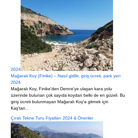
2024
Mağaralı Koy (Finike) – Nasıl gidilir, giriş ücreti, park yeri
2024
Mağaralı Koy, Finike'den Demre'ye ulaşan kara yolu
üzerinde bulunan çok sayıda koydan belki de en güzeli. Bu
giriş ücreti bulunmayan Mağaralı Koy'a gitmek için
Kaş'tan...
Çıralı Tekne Turu Fiyatları 2024 & Öneriler