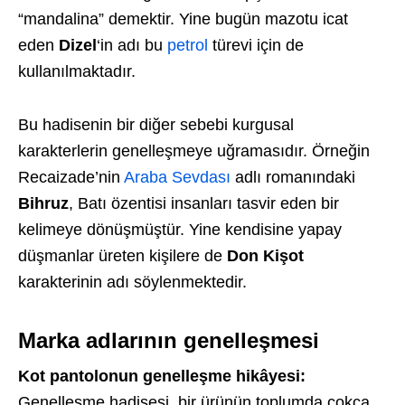
“mandalina” demektir. Yine bugün mazotu icat
eden
Dizel
‘in adı bu
petrol
türevi için de
kullanılmaktadır.
Bu hadisenin bir diğer sebebi kurgusal
karakterlerin genelleşmeye uğramasıdır. Örneğin
Recaizade’nin
Araba Sevdası
adlı romanındaki
Bihruz
, Batı özentisi insanları tasvir eden bir
kelimeye dönüşmüştür. Yine kendisine yapay
düşmanlar üreten kişilere de
Don Kişot
karakterinin adı söylenmektedir.
Marka adlarının genelleşmesi
Kot pantolonun genelleşme hikâyesi:
Genelleşme hadisesi, bir ürünün toplumda çokça