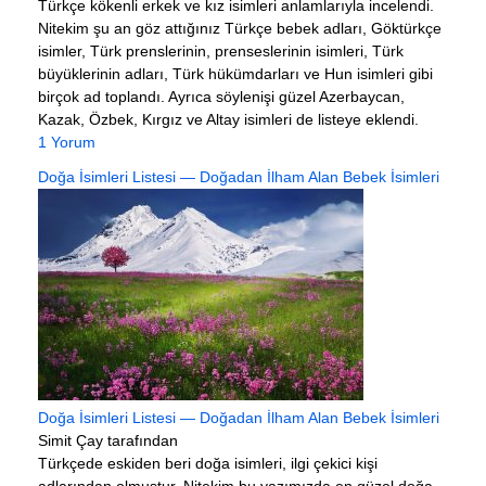
Türkçe kökenli erkek ve kız isimleri anlamlarıyla incelendi.
Nitekim şu an göz attığınız Türkçe bebek adları, Göktürkçe
isimler, Türk prenslerinin, prenseslerinin isimleri, Türk
büyüklerinin adları, Türk hükümdarları ve Hun isimleri gibi
birçok ad toplandı. Ayrıca söylenişi güzel Azerbaycan,
Kazak, Özbek, Kırgız ve Altay isimleri de listeye eklendi.
1 Yorum
Doğa İsimleri Listesi — Doğadan İlham Alan Bebek İsimleri
Doğa İsimleri Listesi — Doğadan İlham Alan Bebek İsimleri
Simit Çay tarafından
Türkçede eskiden beri doğa isimleri, ilgi çekici kişi
adlarından olmuştur. Nitekim bu yazımızda en güzel doğa