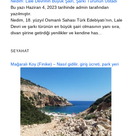
Nedim: Lâle Devrinin Büyük Şairi, Şarkı Türünün Üstadı
Bu yazı Haziran 4, 2023 tarihinde admin tarafından
yazılmıştır.
Nedim, 18. yüzyıl Osmanlı Sahası Türk Edebiyatı’nın, Lale
Devri ve şarkı türünün en büyük şairi olmasının yanı sıra,
divan şiirine getirdiği yenilikler ve kendine has...
SEYAHAT
Mağaralı Koy (Finike) – Nasıl gidilir, giriş ücreti, park yeri