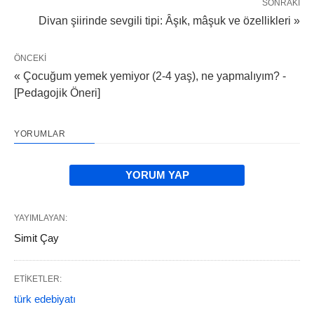
SONRAKI
Divan şiirinde sevgili tipi: Âşık, mâşuk ve özellikleri »
ÖNCEKI
« Çocuğum yemek yemiyor (2-4 yaş), ne yapmalıyım? -
[Pedagojik Öneri]
YORUMLAR
YORUM YAP
YAYIMLAYAN:
Simit Çay
ETIKETLER:
türk edebiyatı