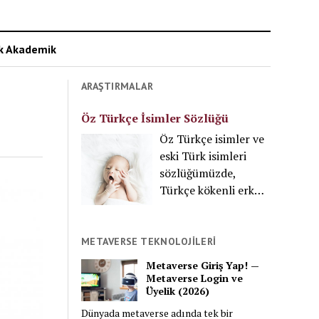
ik Akademik
ARAŞTIRMALAR
Öz Türkçe İsimler Sözlüğü
Öz Türkçe isimler ve
eski Türk isimleri
sözlüğümüzde,
Türkçe kökenli erkek
ve kız isimleri
anlamlarıyla
incelendi. Nitekim şu
METAVERSE TEKNOLOJİLERİ
an göz attığınız
Metaverse Giriş Yap! —
Türkçe bebek adları,
Metaverse Login ve
Üyelik (2026)
Göktürkçe isimler,
Türk prenslerinin,
Dünyada metaverse adında tek bir