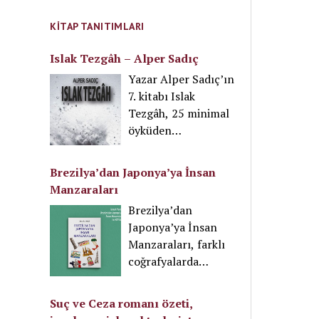
ılıştırılan sudan
ve performans
yapılır ya da
KITAP TANITIMLARI
grubudur. Grup, YG
kaynamış su
Entertainment
doğrudan mamanın
Islak Tezgâh – Alper Sadıç
tarafından 2016
üzerine dökülüp
Yazar Alper Sadıç’ın
yılında kurulmuştur.
mamanın soğuması
7. kitabı Islak
Bosspink Lisa,
beklenir. Bu
Tezgâh, 25 minimal
grubun en ünlü
yöntemlerden
öyküden
ismidir ve 1997
hangisinin
oluşmaktadır.
doğumludur.
uygulanacağı,
Mythos Kitap
Özellikle Z kuşağının
Brezilya’dan Japonya’ya İnsan
mamanın içeriği ile
aracılığı ile
takip ettiği bir
Manzaraları
ilgilidir.
yayımlanan eser 99
isimdir.
Brezilya’dan
sayfadan ibarettir.
Japonya’ya İnsan
Mark Twain’in “Çok
Manzaraları, farklı
vaktim yoktu. Bu
coğrafyalarda
yüzden uzun
yaşayan insanların
yazdım!” ifadeleri ile
hayatlarını,
ön söze başlayan
Suç ve Ceza romanı özeti,
kültürlerini ve
yazar, kitabı