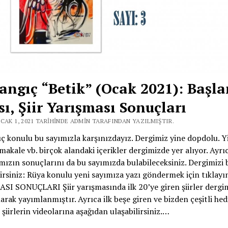
angıç “Betik” (Ocak 2021): Başla
sı, Şiir Yarışması Sonuçları
CAK 1, 2021 TARIHINDE ADMIN TARAFINDAN YAZILMIŞTIR.
ç konulu bu sayımızla karşınızdayız. Dergimiz yine dopdolu. Yin
 makale vb. birçok alandaki içerikler dergimizde yer alıyor. Ayrıca
ızın sonuçlarını da bu sayımızda bulabileceksiniz. Dergimizi
lirsiniz: Rüya konulu yeni sayımıza yazı göndermek için tıklayın
I SONUÇLARI Şiir yarışmasında ilk 20’ye giren şiirler dergi
arak yayımlanmıştır. Ayrıca ilk beşe giren ve bizden çeşitli hed
şiirlerin videolarına aşağıdan ulaşabilirsiniz.…