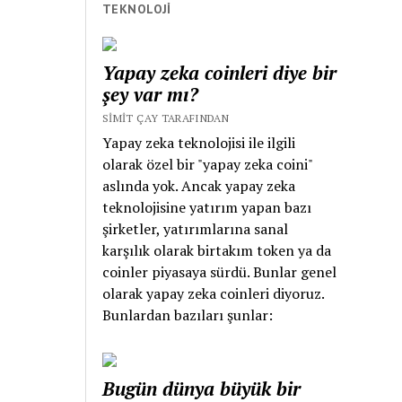
Nedim değil Nâilî’dir.
TEKNOLOJİ
Bir İstanbul ve Lâle
Devri şairidir. Halk
Yapay zeka coinleri diye bir
edebiyatından
şey var mı?
etkilenerek şarkı
yazmıştır. Hiç
SIMIT ÇAY TARAFINDAN
mesnevi
Yapay zeka teknolojisi ile ilgili
yazmamıştır. Gazel,
olarak özel bir "yapay zeka coini"
kaside ve şarkı
aslında yok. Ancak yapay zeka
şairidir. Nedîm, Lâle
teknolojisine yatırım yapan bazı
Devri’nin sona
şirketler, yatırımlarına sanal
ermesi ile ortaya
karşılık olarak birtakım token ya da
çıkan kargaşada
coinler piyasaya sürdü. Bunlar genel
rivayete göre
olarak yapay zeka coinleri diyoruz.
kaçarken bir evin
Bunlardan bazıları şunlar:
çatısından düşerek
ölmüştür. Bu
makalenin künyesi:
Bugün dünya büyük bir
Keskin, Ümit (2014).