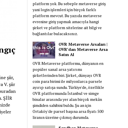
prenseslerinin
platform yok. Bu sebeple metaverse giriş
isimleri, Türk
yani login işlemleri için birçok farklı
platform mevcut. Bu yazıda metaverse
büyüklerinin adları,
evrenine giriş yapmak amacıyla hangi
Türk hükümdarları
şirket ve platform sitelerine ait bilgi ve
ve Hun isimleri gibi
bağlantılar bulacaksınız.
birçok ad toplandı.
Ayrıca söylenişi
OVR Metaverse Arsaları |
ngıç
OVR’dan Metaverse Arsa
güzel Azerbaycan,
Satın Al
Kazak, Özbek, Kırgız
OVR Metaverse platformu, dünyanın en
ve Altay isimleri de
popüler sanal arsa yatırımı
listeye eklendi.
şirketlerinden biri. Şirket, dünyayı OVR
e şiir,
coin para birimi ile milyonlarca parsele
 V. şiir
ayırıp satışa sundu. Türkiye'de, özellikle
 buradan
OVR platformunda İstanbul ve simge
. ŞİİR
binalar arasında yer alan birçok mekân
mizde
şimdiden sahibini buldu. Şu an için
Ortaköy'de parsel başına arsa fiyatı 500
iyeler
liranın üzerine çıkmış durumda.
Sandbox Metaverse