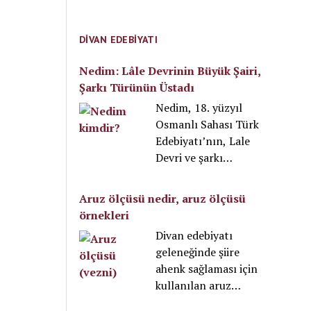
turu ile ilgili
kapsamlı bir gezi
rehberi hazırladık.
DIVAN EDEBIYATI
GAP turu yapmak
isteyen herkesin
Nedim: Lâle Devrinin Büyük Şairi,
bilmesi gereken
Şarkı Türünün Üstadı
tecrübelerimizi
Nedim, 18. yüzyıl
paylaştık. Aşağıda
Osmanlı Sahası Türk
GAP turu ile ilgili en
Edebiyatı’nın, Lale
çok merak edilen 10
Devri ve şarkı
soruyu yanıtlıyoruz.
türünün en büyük
Öncelikle GAP turu
şairi olmasının yanı
Aruz ölçüsü nedir, aruz ölçüsü
ne zaman yapılmalı,
sıra, divan şiirine
örnekleri
nereleri kapsar, ne
getirdiği yenilikler ve
Divan edebiyatı
giyilmeli ve nereyi
kendine has üslubu
geleneğinde şiire
gezmeli gibi temel
sayesinde divan
ahenk sağlaması için
soruları
edebiyatının da en
kullanılan aruz
yanıtlayalım.
ünlü şairlerinden
ölçüsü nedir, niçin
biridir. Şarkı türüyle