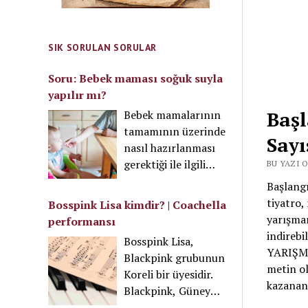
SIK SORULAN SORULAR
Soru: Bebek maması soğuk suyla
yapılır mı?
Başl
Bebek mamalarının
tamamının üzerinde
Sayı
nasıl hazırlanması
gerektiği ile ilgili
BU YAZI O
bilgi vardır. Bu
Başlangı
talimata uymak
tiyatro,
Bosspink Lisa kimdir? | Coachella
gerekir. Fakat mama
yarışmam
performansı
için kullanılan su,
indirebi
Bosspink Lisa,
mikroorganizma
YARIŞMAS
Blackpink grubunun
içermemelidir. Bu
metin ol
Koreli bir üyesidir.
sebeple mamalar ya
kazanan 
Blackpink, Güney
kaynatılıp sonra
Koreli bir kız müzik