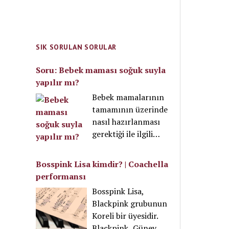
SIK SORULAN SORULAR
Soru: Bebek maması soğuk suyla
yapılır mı?
Bebek mamalarının
tamamının üzerinde
nasıl hazırlanması
gerektiği ile ilgili
bilgi vardır. Bu
talimata uymak
Bosspink Lisa kimdir? | Coachella
gerekir. Fakat mama
performansı
için kullanılan su,
Bosspink Lisa,
mikroorganizma
Blackpink grubunun
içermemelidir. Bu
Koreli bir üyesidir.
sebeple mamalar ya
Blackpink, Güney