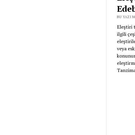
Edeb
BU YAZI M
Eleştiri
ilgili ç
eleştiri
veya esk
konunun 
eleştirm
Tanzima