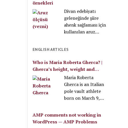
örnekleri
nereleri kapsar, ne
getirdiği yenilikler ve
Divan edebiyatı
giyilmeli ve nereyi
kendine has üslubu
geleneğinde şiire
gezmeli gibi temel
sayesinde divan
ahenk sağlaması için
soruları
edebiyatının da en
kullanılan aruz
yanıtlayalım.
ünlü şairlerinden
ölçüsü nedir, niçin
biridir. Şarkı türüyle
kullanılır? Nitekim
özdeşleşmiştir. 17.
ENGLISH ARTICLES
aşağıda aruz ölçüsü
yüzyılın son çeyreği
örnekleri, en çok
ile 18. yüzyılın ilk
Who is Maria Roberta Gherca? |
kullanılan kalıpları
yarısında yaşamış
Gherca’s height, weight and
ve aruz vezninin
olan şairin, asıl adı
video
Maria Roberta
tarihçesini
Ahmed’dir. Eserleri
Gherca is an Italian
öğrenebilirsiniz.
Divan, Sahâifü’l-
pole vault athlete
Ahbâr Tercümesi ve
born on March 9,
Aynî Tarihi
2000. The athlete’s
Tercümesi’dir.
weight is estimated
AMP comments not working in
Nedim’in edebî
at 62 kg, and her
WordPress — AMP Problems
kişiliğini maddeler
height is 172 cm.