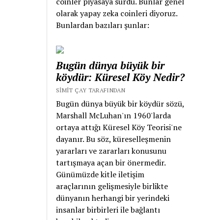
coinler piyasaya sürdü. Bunlar genel
rivayete göre
olarak yapay zeka coinleri diyoruz.
kaçarken bir evin
Bunlardan bazıları şunlar:
çatısından düşerek
ölmüştür. Bu
makalenin künyesi:
Bugün dünya büyük bir
Keskin, Ümit (2014).
köydür: Küresel Köy Nedir?
“Nedim: Lâle
SIMIT ÇAY TARAFINDAN
Devrinin Büyük Şairi,
Bugün dünya büyük bir köydür sözü,
Şarkı Türünün
Marshall McLuhan'ın 1960'larda
Üstadı”, Simit Çay
ortaya attığı Küresel Köy Teorisi'ne
Akademik, Balıkesir.
dayanır. Bu söz, küreselleşmenin
Nedim’in Hayatı
yararları ve zararları konusunu
Nedim’in doğum
tartışmaya açan bir önermedir.
tarihi tam olarak
Günümüzde kitle iletişim
bilinememektedir.
araçlarının gelişmesiyle birlikte
Bazı kaynaklarda
dünyanın herhangi bir yerindeki
doğum tarihi 1680,
insanlar birbirleri ile bağlantı
bazı kaynaklarda ise