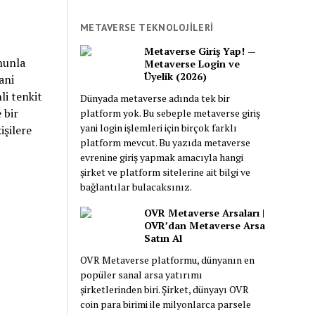
anlamlarıyla
incelendi. Nitekim şu
METAVERSE TEKNOLOJİLERİ
an göz attığınız
Metaverse Giriş Yap! —
Türkçe bebek adları,
onunla
Metaverse Login ve
Üyelik (2026)
Göktürkçe isimler,
ani
Türk prenslerinin,
li tenkit
Dünyada metaverse adında tek bir
prenseslerinin
 bir
platform yok. Bu sebeple metaverse giriş
isimleri, Türk
yani login işlemleri için birçok farklı
işilere
platform mevcut. Bu yazıda metaverse
büyüklerinin adları,
evrenine giriş yapmak amacıyla hangi
Türk hükümdarları
şirket ve platform sitelerine ait bilgi ve
ve Hun isimleri gibi
bağlantılar bulacaksınız.
birçok ad toplandı.
Ayrıca söylenişi
OVR Metaverse Arsaları |
OVR’dan Metaverse Arsa
güzel Azerbaycan,
Satın Al
Kazak, Özbek, Kırgız
OVR Metaverse platformu, dünyanın en
ve Altay isimleri de
popüler sanal arsa yatırımı
listeye eklendi.
şirketlerinden biri. Şirket, dünyayı OVR
coin para birimi ile milyonlarca parsele