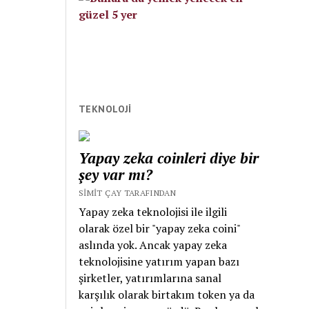
Divan edebiyatında
şarkı nazım şeklinin
en güzel örneklerini
vermiştir. Bu türü
icat eden yaygın
bilginin aksine
Nedim değil Nâilî’dir.
TEKNOLOJİ
Bir İstanbul ve Lâle
Devri şairidir. Halk
Yapay zeka coinleri diye bir
edebiyatından
şey var mı?
etkilenerek şarkı
yazmıştır. Hiç
SIMIT ÇAY TARAFINDAN
mesnevi
Yapay zeka teknolojisi ile ilgili
yazmamıştır. Gazel,
olarak özel bir "yapay zeka coini"
kaside ve şarkı
aslında yok. Ancak yapay zeka
şairidir. Nedîm, Lâle
teknolojisine yatırım yapan bazı
Devri’nin sona
şirketler, yatırımlarına sanal
ermesi ile ortaya
karşılık olarak birtakım token ya da
çıkan kargaşada