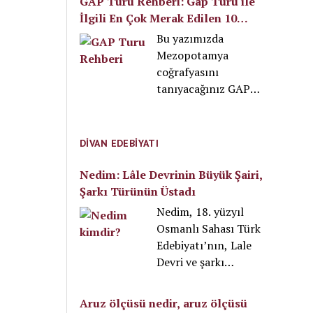
GAP Turu Rehberi: Gap Turu ile
İlgili En Çok Merak Edilen 10
Soru
Bu yazımızda
Mezopotamya
coğrafyasını
tanıyacağınız GAP
turu ile ilgili
kapsamlı bir gezi
rehberi hazırladık.
DIVAN EDEBIYATI
GAP turu yapmak
isteyen herkesin
Nedim: Lâle Devrinin Büyük Şairi,
bilmesi gereken
Şarkı Türünün Üstadı
tecrübelerimizi
Nedim, 18. yüzyıl
paylaştık. Aşağıda
Osmanlı Sahası Türk
GAP turu ile ilgili en
Edebiyatı’nın, Lale
çok merak edilen 10
Devri ve şarkı
soruyu yanıtlıyoruz.
türünün en büyük
Öncelikle GAP turu
şairi olmasının yanı
Aruz ölçüsü nedir, aruz ölçüsü
ne zaman yapılmalı,
sıra, divan şiirine