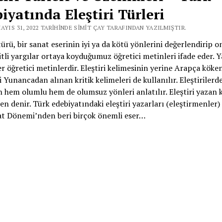
iyatında Eleştiri Türleri
AYIS 31, 2022 TARIHINDE SIMIT ÇAY TARAFINDAN YAZILMIŞTIR.
 türü, bir sanat eserinin iyi ya da kötü yönlerini değerlendirip 
eşitli yargılar ortaya koyduğumuz öğretici metinleri ifade eder. Y
ler öğretici metinlerdir. Eleştiri kelimesinin yerine Arapça köken
i Yunancadan alınan kritik kelimeleri de kullanılır. Eleştirilerde
hem olumlu hem de olumsuz yönleri anlatılır. Eleştiri yazan k
en denir. Türk edebiyatındaki eleştiri yazarları (eleştirmenler)
t Dönemi’nden beri birçok önemli eser…