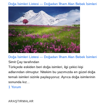
Doğa İsimleri Listesi — Doğadan İlham Alan Bebek İsimleri
Doğa İsimleri Listesi — Doğadan İlham Alan Bebek İsimleri
Simit Çay tarafından
Türkçede eskiden beri doğa isimleri, ilgi çekici kişi
adlarından olmuştur. Nitekim bu yazımızda en güzel doğa
temalı isimleri sizinle paylaşıyoruz. Ayrıca doğa isimlerinin
sonunda kız...
1 Yorum
ARAŞTIRMALAR