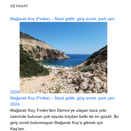
SEYAHAT
Mağaralı Koy (Finike) – Nasıl gidilir, giriş ücreti, park yeri
2024
Mağaralı Koy (Finike) – Nasıl gidilir, giriş ücreti, park yeri
2024
Mağaralı Koy, Finike'den Demre'ye ulaşan kara yolu
üzerinde bulunan çok sayıda koydan belki de en güzeli. Bu
giriş ücreti bulunmayan Mağaralı Koy'a gitmek için
Kaş'tan...