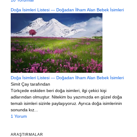
Doğa İsimleri Listesi — Doğadan İlham Alan Bebek İsimleri
Doğa İsimleri Listesi — Doğadan İlham Alan Bebek İsimleri
Simit Çay tarafından
Türkçede eskiden beri doğa isimleri, ilgi çekici kişi
adlarından olmuştur. Nitekim bu yazımızda en güzel doğa
temalı isimleri sizinle paylaşıyoruz. Ayrıca doğa isimlerinin
sonunda kız...
1 Yorum
ARAŞTIRMALAR