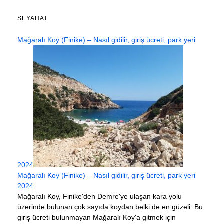
SEYAHAT
Mağaralı Koy (Finike) – Nasıl gidilir, giriş ücreti, park yeri
2024
Mağaralı Koy (Finike) – Nasıl gidilir, giriş ücreti, park yeri
2024
Mağaralı Koy, Finike'den Demre'ye ulaşan kara yolu
üzerinde bulunan çok sayıda koydan belki de en güzeli. Bu
giriş ücreti bulunmayan Mağaralı Koy'a gitmek için