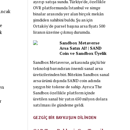
ayırıp satışa sundu. Türkiye'de, özellikle
OVR platformunda İstanbul ve simge
Ancak
binalar arasında yer alan birçok mekân
şimdiden sahibini buldu. Şu an için
e
Ortaköy'de parsel başına arsa fiyatı 500
k
liranın üzerine çıkmış durumda.
Sandbox Metaverse
Arsa Satın Al! | SAND
Coin ve Sandbox Üyelik
Sandbox Metaverse, arkasında güçlü bir
teknoloji barındıran önemli sanal arsa
üreticilerinden biri. Nitekim Sandbox sanal
arsa ürünü dışında SAND coin adında
en
yaygın bir tokene de sahip. Ayrıca The
Sandbox özellikle platform içinde
üretilen sanal bir yatın 650 milyon dolara
r
satılması ile gündeme geldi.
GEZGİÇ BİR BAYKUŞUN DİLİNDEN