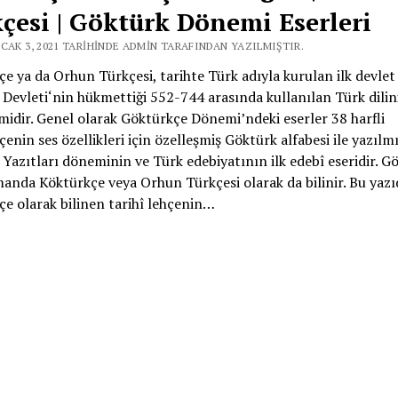
çesi | Göktürk Dönemi Eserleri
CAK 3, 2021 TARIHINDE ADMIN TARAFINDAN YAZILMIŞTIR.
e ya da Orhun Türkçesi, tarihte Türk adıyla kurulan ilk devlet
Devleti‘nin hükmettiği 552-744 arasında kullanılan Türk dilini
midir. Genel olarak Göktürkçe Dönemi’ndeki eserler 38 harfli
enin ses özellikleri için özelleşmiş Göktürk alfabesi ile yazılmı
Yazıtları döneminin ve Türk edebiyatının ilk edebî eseridir. G
anda Köktürkçe veya Orhun Türkçesi olarak da bilinir. Bu yazı
e olarak bilinen tarihî lehçenin…