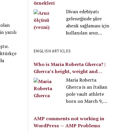
örnekleri
nereleri kapsar, ne
getirdiği yenilikler ve
Divan edebiyatı
giyilmeli ve nereyi
kendine has üslubu
geleneğinde şiire
gezmeli gibi temel
sayesinde divan
 olan
ahenk sağlaması için
soruları
edebiyatının da en
n yazılı
kullanılan aruz
yanıtlayalım.
ünlü şairlerinden
ölçüsü nedir, niçin
biridir. Şarkı türüyle
ştır.
kullanılır? Nitekim
özdeşleşmiştir. 17.
ENGLISH ARTICLES
öktürkçe
aşağıda aruz ölçüsü
yüzyılın son çeyreği
da
örnekleri, en çok
ile 18. yüzyılın ilk
Who is Maria Roberta Gherca? |
kullanılan kalıpları
yarısında yaşamış
Gherca’s height, weight and
ve aruz vezninin
olan şairin, asıl adı
video
Maria Roberta
tarihçesini
Ahmed’dir. Eserleri
Gherca is an Italian
öğrenebilirsiniz.
Divan, Sahâifü’l-
pole vault athlete
Ahbâr Tercümesi ve
born on March 9,
Aynî Tarihi
2000. The athlete’s
Tercümesi’dir.
weight is estimated
AMP comments not working in
Nedim’in edebî
at 62 kg, and her
WordPress — AMP Problems
kişiliğini maddeler
height is 172 cm.