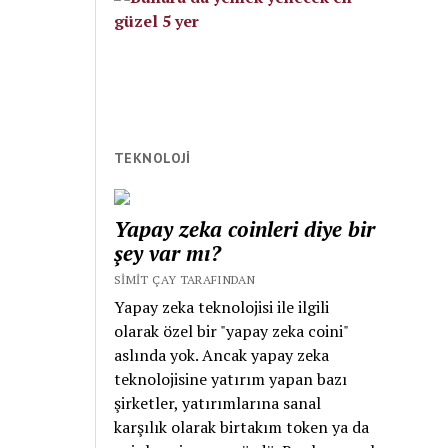
Divan edebiyatında
şarkı nazım şeklinin
en güzel örneklerini
vermiştir. Bu türü
icat eden yaygın
bilginin aksine
Nedim değil Nâilî’dir.
TEKNOLOJİ
Bir İstanbul ve Lâle
Devri şairidir. Halk
Yapay zeka coinleri diye bir
edebiyatından
şey var mı?
etkilenerek şarkı
yazmıştır. Hiç
SIMIT ÇAY TARAFINDAN
mesnevi
Yapay zeka teknolojisi ile ilgili
yazmamıştır. Gazel,
olarak özel bir "yapay zeka coini"
kaside ve şarkı
aslında yok. Ancak yapay zeka
şairidir. Nedîm, Lâle
teknolojisine yatırım yapan bazı
Devri’nin sona
şirketler, yatırımlarına sanal
ermesi ile ortaya
karşılık olarak birtakım token ya da
çıkan kargaşada