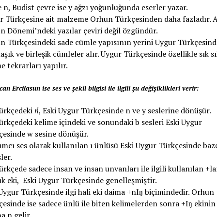
 n, Budist çevre ise y ağzı yoğunluğunda eserler yazar.
r Türkçesine ait malzeme Orhun Türkçesinden daha fazladır. 
n Dönemi’ndeki yazılar çeviri değil özgündür.
n Türkçesindeki sade cümle yapısının yerini Uygur Türkçesind
şık ve birleşik cümleler alır.
Uygur Türkçesinde özellikle sık sı
e tekrarları yapılır.
n Ercilasun ise ses ve şekil bilgisi ile ilgili şu değişiklikleri verir:
ürkçedeki
ń
, Eski Uygur Türkçesinde n ve y seslerine dönüşür.
rkçedeki kelime içindeki ve sonundaki b sesleri Eski Uygur
çesinde w sesine dönüşür.
ımcı ses olarak kullanılan ı ünlüsü Eski Uygur Türkçesinde baz
ler.
rkçede sadece insan ve insan unvanları ile ilgili kullanılan +la
k eki, Eski Uygur Türkçesinde genelleşmiştir.
Uygur Türkçesinde ilgi hali eki daima +nIŋ biçimindedir. Orhun
esinde ise sadece ünlü ile biten kelimelerden sonra +Iŋ ekinin
a n gelir.