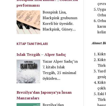
gerekir. Fakat mama
çevre
performansı
için kullanılan su,
Uygu
Bosspink Lisa,
mikroorganizma
Orhu
Blackpink grubunun
içermemelidir. Bu
Orhu
Koreli bir üyesidir.
sebeple mamalar ya
karma
Blackpink, Güney
kaynatılıp sonra
kelim
Koreli bir kız müzik
ılıştırılan sudan
ve performans
yapılır ya da
Ahmet Bica
KITAP TANITIMLARI
grubudur. Grup, YG
kaynamış su
Entertainment
doğrudan mamanın
Kökt
Islak Tezgâh – Alper Sadıç
tarafından 2016
üzerine dökülüp
Köktü
Yazar Alper Sadıç’ın
yılında kurulmuştur.
mamanın soğuması
Türk
7. kitabı Islak
Bosspink Lisa,
beklenir. Bu
Yard
Tezgâh, 25 minimal
grubun en ünlü
yöntemlerden
geniş
öyküden
ismidir ve 1997
hangisinin
Köktü
oluşmaktadır.
doğumludur.
uygulanacağı,
çoklu
Mythos Kitap
Özellikle Z kuşağının
Brezilya’dan Japonya’ya İnsan
mamanın içeriği ile
Eski 
aracılığı ile
takip ettiği bir
Manzaraları
ilgilidir.
Türkç
yayımlanan eser 99
isimdir.
Brezilya’dan
başın