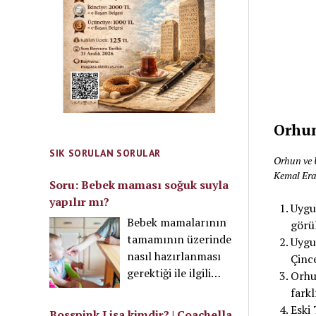
Orhun
SIK SORULAN SORULAR
Orhun ve U
Kemal Eras
Soru: Bebek maması soğuk suyla
yapılır mı?
Uygur
Bebek mamalarının
görü
tamamının üzerinde
Uygur
nasıl hazırlanması
Çince
gerektiği ile ilgili
Orhun
bilgi vardır. Bu
farkl
talimata uymak
Eski 
Bosspink Lisa kimdir? | Coachella