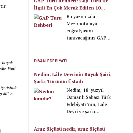
GAP Turu Rehberi: Gap Turu ile
tir.
İlgili En Çok Merak Edilen 10
Soru
Bu yazımızda
Mezopotamya
coğrafyasını
tanıyacağınız GAP
turu ile ilgili
kapsamlı bir gezi
rehberi hazırladık.
DIVAN EDEBIYATI
e birçok
GAP turu yapmak
dir. Yani
isteyen herkesin
Nedim: Lâle Devrinin Büyük Şairi,
bilmesi gereken
Şarkı Türünün Üstadı
tecrübelerimizi
 içerisinde
Nedim, 18. yüzyıl
 dili, o
paylaştık. Aşağıda
Osmanlı Sahası Türk
GAP turu ile ilgili en
Edebiyatı’nın, Lale
çok merak edilen 10
Devri ve şarkı
soruyu yanıtlıyoruz.
türünün en büyük
Öncelikle GAP turu
şairi olmasının yanı
n
Aruz ölçüsü nedir, aruz ölçüsü
ne zaman yapılmalı,
sıra, divan şiirine