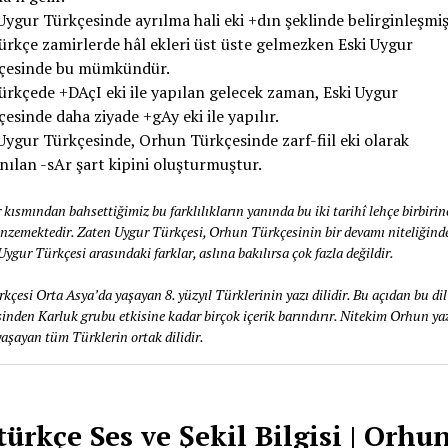
Uygur Türkçesinde ayrılma hali eki +dın şeklinde belirginleşmiş
ürkçe zamirlerde hâl ekleri üst üste gelmezken Eski Uygur
çesinde bu mümkündür.
ürkçede +DAçI eki ile yapılan gelecek zaman, Eski Uygur
esinde daha ziyade +gAy eki ile yapılır.
Uygur Türkçesinde, Orhun Türkçesinde zarf-fiil eki olarak
nılan -sAr şart kipini oluşturmuştur.
 kısmından bahsettiğimiz bu farklılıkların yanında bu iki tarihî lehçe birbirin
zemektedir. Zaten Uygur Türkçesi, Orhun Türkçesinin bir devamı niteliğinde
ygur Türkçesi arasındaki farklar, aslına bakılırsa çok fazla değildir.
çesi Orta Asya’da yaşayan 8. yüzyıl Türklerinin yazı dilidir. Bu açıdan bu dil
inden Karluk grubu etkisine kadar birçok içerik barındırır. Nitekim Orhun yazı
şayan tüm Türklerin ortak dilidir.
ürkçe Ses ve Şekil Bilgisi | Orhu