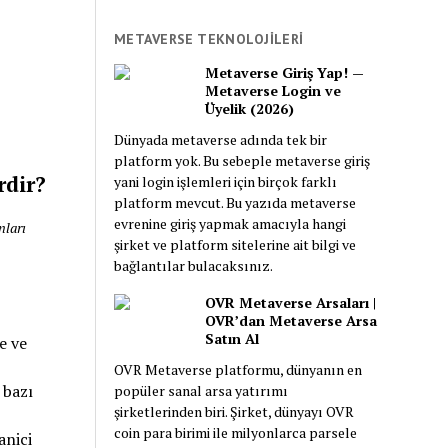
anlamlarıyla
incelendi. Nitekim şu
METAVERSE TEKNOLOJİLERİ
an göz attığınız
Metaverse Giriş Yap! —
Türkçe bebek adları,
Metaverse Login ve
Üyelik (2026)
Göktürkçe isimler,
Türk prenslerinin,
Dünyada metaverse adında tek bir
prenseslerinin
platform yok. Bu sebeple metaverse giriş
rdir?
isimleri, Türk
yani login işlemleri için birçok farklı
platform mevcut. Bu yazıda metaverse
büyüklerinin adları,
evrenine giriş yapmak amacıyla hangi
nları
Türk hükümdarları
şirket ve platform sitelerine ait bilgi ve
ve Hun isimleri gibi
bağlantılar bulacaksınız.
birçok ad toplandı.
Ayrıca söylenişi
OVR Metaverse Arsaları |
OVR’dan Metaverse Arsa
güzel Azerbaycan,
Satın Al
e ve
Kazak, Özbek, Kırgız
OVR Metaverse platformu, dünyanın en
ve Altay isimleri de
 bazı
popüler sanal arsa yatırımı
listeye eklendi.
şirketlerinden biri. Şirket, dünyayı OVR
coin para birimi ile milyonlarca parsele
anici