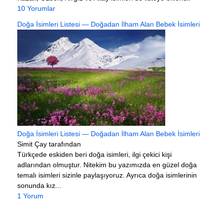
10 Yorumlar
Doğa İsimleri Listesi — Doğadan İlham Alan Bebek İsimleri
Doğa İsimleri Listesi — Doğadan İlham Alan Bebek İsimleri
Simit Çay tarafından
Türkçede eskiden beri doğa isimleri, ilgi çekici kişi
adlarından olmuştur. Nitekim bu yazımızda en güzel doğa
temalı isimleri sizinle paylaşıyoruz. Ayrıca doğa isimlerinin
sonunda kız...
1 Yorum